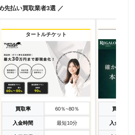
め先払い買取業者3選 ／
タートルチケット
レガ
買取率
60％~80％
買取率
入金時間
最短10分
入金時間