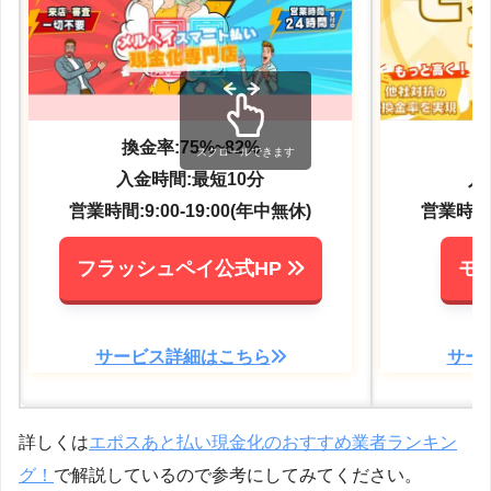
換金率:75%~82%
換
スクロールできます
入金時間:最短10分
入
営業時間:9:00-19:00(年中無休)
営業時間:9
フラッシュペイ公式HP
モ
サービス詳細はこちら
サー
詳しくは
エポスあと払い現金化のおすすめ業者ランキン
グ！
で解説しているので参考にしてみてください。