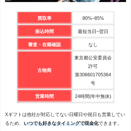
買取率
80%~85%
振込時間
最短当日~翌日
審査・在籍確認
なし
東京都公安委員会
許可
古物商
第306601705364
号
営業時間
24時間(年中無休)
Xギフトは他社が対応してない日曜日や祝日も営業してい
るため、
いつでも好きなタイミングで現金化
できます。