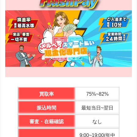
買取率
75%~82%
振込時間
最短当日~翌日
審査・在籍確認
なし
9:00~19:00(年中