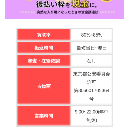
買取率
80%~85%
振込時間
最短当日~翌日
審査・在籍確認
なし
東京都公安委員会
許可
古物商
第306601705364
号
9:00~22:00(年中
営業時間
無休)