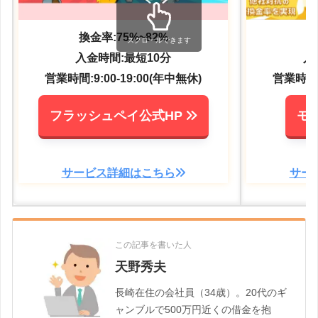
換金率:75%~82%
換
スクロールできます
入金時間:最短10分
入
営業時間:9:00-19:00(年中無休)
営業時間:9
フラッシュペイ公式HP
モ
サービス詳細はこちら
サー
この記事を書いた人
天野秀夫
長崎在住の会社員（34歳）。20代のギ
ャンブルで500万円近くの借金を抱