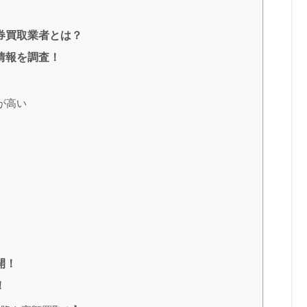
券買取業者とは？
情報を調査！
が高い
開！
！