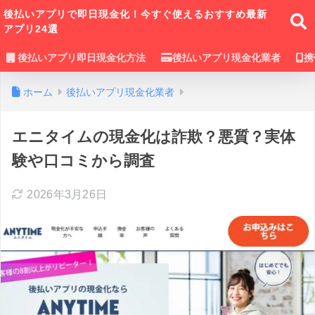
後払いアプリで即日現金化！今すぐ使えるおすすめ最新
アプリ24選
後払いアプリ即日現金化方法
後払いアプリ現金化業者
携
ホーム
後払いアプリ現金化業者
エニタイムの現金化は詐欺？悪質？実体
験や口コミから調査
2026年3月26日