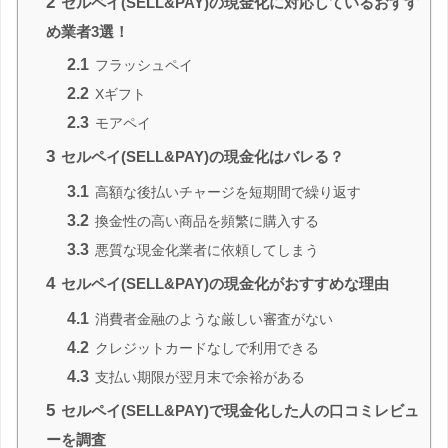
2
セルペイ(SELL&PAY)の現金化に対応しているおすす
め業者3選！
2.1
フラッシュペイ
2.2
Xギフト
2.3
モアペイ
3
セルペイ(SELL&PAY)の現金化はバレる？
3.1
高額な後払いチャージを短期間で繰り返す
3.2
換金性の高い商品を頻繁に購入する
3.3
悪質な現金化業者に依頼してしまう
4
セルペイ(SELL&PAY)の現金化がおすすめな理由
4.1
消費者金融のような厳しい審査がない
4.2
クレジットカードなしで利用できる
4.3
支払い期限が翌月末で余裕がある
5
セルペイ(SELL&PAY)で現金化した人の口コミレビュ
ーを調査