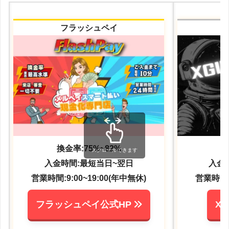
フラッシュペイ
換金率:75%~82%
換
スクロールできます
入金時間:最短当日~翌日
入金
営業時間:9:00~19:00(年中無休)
営業時間:9
フラッシュペイ公式HP
X