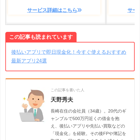
サービス詳細はこちら
サー
この記事も読まれています
後払いアプリで即日現金化！今すぐ使えるおすすめ
最新アプリ24選
この記事を書いた人
天野秀夫
長崎在住の会社員（34歳）。20代のギ
ャンブルで500万円近くの借金を抱
え、後払いアプリや先払い買取などの
「現金化」を経験。その後FPや簿記を