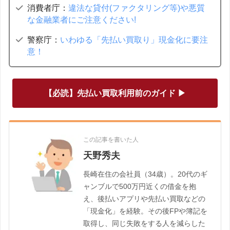
消費者庁：
違法な貸付(ファクタリング等)や悪質
な金融業者にご注意ください!
警察庁：
いわゆる「先払い買取り」現金化に要注
意！
【必読】先払い買取利用前のガイド ▶
この記事を書いた人
天野秀夫
長崎在住の会社員（34歳）。20代のギ
ャンブルで500万円近くの借金を抱
え、後払いアプリや先払い買取などの
「現金化」を経験。その後FPや簿記を
取得し、同じ失敗をする人を減らした